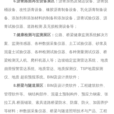
6.沥青路面再生设备展区：
沥青加热及储运设备、沥青脱
桶设备、改性沥青设备、橡胶沥青制备设备、乳化沥青制备设
备、添加剂和添加材料的制备和添加设备，沥青试验仪器、沥
青试验仪器、
道路检测
及无损检测设备
等；
7.健康检测与监测展区：
公路、桥梁健康监测系统解决方
案、监测传感器、各种数据采集仪器、土工试验仪器、砂浆及
混凝土试验仪器、
各种检测试验仪器、各种测量测试仪器、桥
梁检测无人机、爬杆机器人等；边坡稳定监测雷达系统
、地质
崩滑报警雷达系统、地质雷达、地质探测仪、
TSP地震探测
仪、地质 超前预报系统。
BIM及设计类软件；
8.桥梁与隧道展区
：
BIM及设计类软件，工程建筑软件、
管理软件等。 钢结构部件、混凝土预制构件、预应力钢索、张
拉工具.桥面铺装、索具道路桥梁防水、防腐、防火、加固养护
等材料；种数据采集仪器、桥梁与隧道照明技术与产品、工程