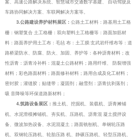
案、高速公路解决系统、智慧城市交通数字基建、
自动驾驶及
车路协同解决方案、车联网解决方案等。
3.公路建设养护材料展区：
公路土工材料：路基用土工格
栅：钢塑复合
土工格栅：双向塑料土工格栅等：路面加筋材
料：路面养护用土工布：毛毡
布：土工膜
:玄武岩纤维布等：道
路桥梁防水、防腐、防火、加固、养护等：各种沥青材料；改
性沥青：沥青冷补料：混凝土公路材料；路用纤维、 防裂增强
材料；彩色路面材料；路面修补材料；路用合成及化工材料；
密封胶；灌缝胶；贴缝带；凝固剂；融雪剂：沥青抗剥落剂；
吸 音降噪等环保道路新材料；
4.筑路设备展区：
推土机、挖掘机、装载机、沥青摊铺
机、水泥滑模摊铺机、夯实机、压路机、沥青混
凝土搅拌设
备、微波加热设备、水泥混凝土；路面铣刨机、单钢轮压路
机、双钢轮压路机、轮胎压路
机、静碾压路机、轻型压路机、