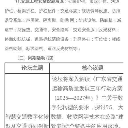
11.
交通工程安全设施
展区
：
公路护栏、市政护栏、河道
护栏、桥梁护栏、护栏配件；交通标志；视线诱导设施、防撞
诱导系统；声屏障、隔离栅、防抛
网；防眩设施、防眩板；减
速带；防撞垫、交通锥、安全路障；交通安全服；反光材料；
路面划线机械、道路标线清除设备；升降路桩；车位锁；标线
涂料助剂、标线涂料、道路反光材料等；
（三）
同期活动
(拟)
论坛主题
核心议题
论坛将深入解读《广东省交通
运输高质量发展三年行动方案
（
2025—2027年）》中关于数
字化转型的要求
，探讨
5G、大
智慧交通数字化转
数据、物联网等技术在公路“建
型及交通协同创新
管养运”全链条中的应用落地。