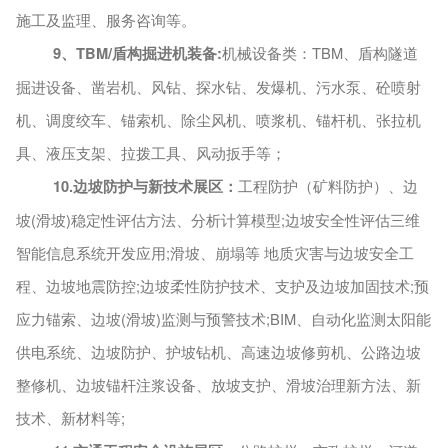
施工及监理、服务咨询等。
9、
TBM/盾构掘进机装备
:
机械设备类：
TBM、盾构隧道
掘进设备、凿岩机、风钻、探水钻、发爆机、污水泵、砼喷射
机、调度绞车、锚索机、除尘风机、喷浆机、锚杆机、张拉机
具、液压支架、拉拨工具、风动扳手等
；
10.边坡防护与新技术展区：
工程防护（矿料防护）、边
坡
(滑坡)稳定性评估方法、分析计算模型;边坡安全性评估三维
智能信息系统开发应用;滑坡、崩塌等 地质灾害与边坡安全工
程、边坡地震防控;边坡柔性防护技术、支护及边坡加固技术;预
应力锚索、边坡(滑坡)监测与预警技术;BIM、自动化监测太阳能
供电系统、边坡防护、护坡钻机、高速边坡修剪机、公路边坡
整修机、边坡锚杆注浆设备、放坡支护、滑坡治理新方法、新
技术、新材料等;