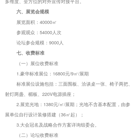
多维度、全方位的对外宣传对接平台。
六、
展览
会规模
展览面积：40000㎡
参观观众：
5
4000人次
论坛参会规模：
9000人
七、收费标准
（一）展位收费标准
1.
豪华标准展位：
16800元/
9
㎡
/展期
标准展位设施包括：三面围板、洽谈桌一张、椅子两把、
射灯两盏、楣板、
220V电源插座；
2.
展览光地：
1380元/㎡/展期；光地不含基本配置，由参
展单位自行设计装修搭建（36㎡起）；
3.大会冠名及战略合作方案详询组委会。
（二）论坛收费标准