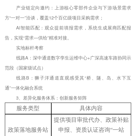
产业链定向邀约：上游核心零部件企业与下游场景需求
方
“一对一”洽谈，覆盖12个百亿级项目采购需求
；
AI智能匹配：观众提前填报需求，系统生成展商匹配报
告，实现“需求—
供给
”精准对接
。
实地标杆考察
线路
A：深中通道数字孪生运维中心+广深高速车路协同示
范段（国家级试点）
线路
B：狮子洋通道
直观感受其
“桥、隧、岛、水下互
通”一体化
融合系统
3、差异化服务体系：创新服务矩阵
服务类型
具体内容
提供项目审批代办、政策补贴
政策落地服务站
申报、资质认证咨询
“一站