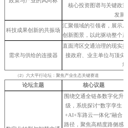
政策与产业的风向标
核心投资图谱与关键政策
发展
汇聚领域的引领者，展示从
科技成果创新
的共振场
创新图景，以此驱动整个产
直面湾区交通治理的现实挑
需求与供给的连接器
接政府、业主单位与顶尖
地
（2）六大平行论坛：聚焦产业生态
关键赛道
论坛主题
核心议题
围绕交通全链条数字化升
级，系统探讨
“数字孪生
+AI+车路云一体化”融合
路径，聚焦高精度路侧感