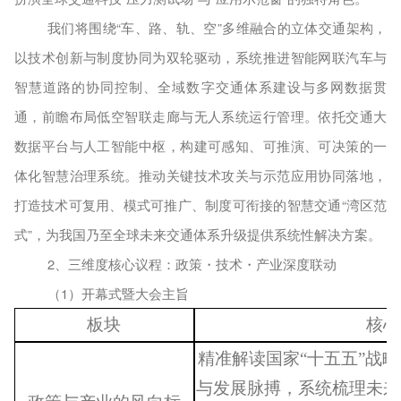
我们将围绕
“车、路、轨、空”多维融合的立体交通架构，
以技术创新与制度协同为双轮驱动，系统推进智能网联汽车与
智慧道路的协同控制、全域数字交通体系建设与多网数据贯
通，前瞻布局低空智联走廊与无人系统运行管理。依托交通大
数据平台与人工智能中枢，构建可感知、可推演、可决策的一
体化智慧治理系统。推动关键技术攻关与示范应用协同落地，
打造技术可复用、模式可推广、制度可衔接的智慧交通“湾区范
式”，为我国乃至全球未来交通体系升级提供系统性解决方案。
2
、三维度核心议程：政策・技术・产业深度联动
（1）开幕式暨大会主旨
板块
核心
精准解读国家
“十五五”战
与发展脉搏，系统梳理未来