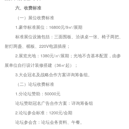
六
、收费标准
（一）展位收费标准
1.
豪华标准展位：
16800元/
9
㎡
/展期
标准展位设施包括：三面围板、洽谈桌一张、椅子两把、
射灯两盏、楣板、
220V电源插座；
2.
展览光地：
1380元/㎡/展期；光地不含基本配置，由参
展单位自行设计装修搭建（36㎡起）；
3.大会冠名及战略合作方案详询筹备组。
（二）论坛收费标准
1.分论坛赞助
：
50000元
论坛赞助冠名广告合作方案：详询筹备组
2.论坛参会标准：1200
元
/会期
论坛参会含：论坛会务资料、午餐。