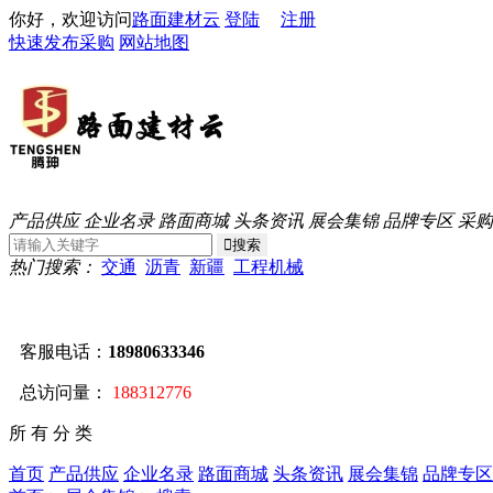
你好，欢迎访问
路面建材云
登陆
注册
快速发布采购
网站地图
产品供应
企业名录
路面商城
头条资讯
展会集锦
品牌专区
采购
热门搜索：
交通
沥青
新疆
工程机械
客服电话：
18980633346
总访问量：
188312776
所 有 分 类
首页
产品供应
企业名录
路面商城
头条资讯
展会集锦
品牌专区