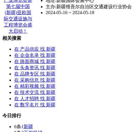
地址:新疆国际会展中心
主办:新疆维吾尔自治区交通建设行业协会
2024-05-16 ~ 2024-05-18
相关搜索
在
产品供应
找 新疆
在
企业名录
找 新疆
在
路面商城
找 新疆
在
头条资讯
找 新疆
在
品牌专区
找 新疆
在
采购信息
找 新疆
在
精彩视频
找 新疆
在
技术交流
找 新疆
在
人才招聘
找 新疆
在
数字名片
找 新疆
今日排行
6条
1
新疆