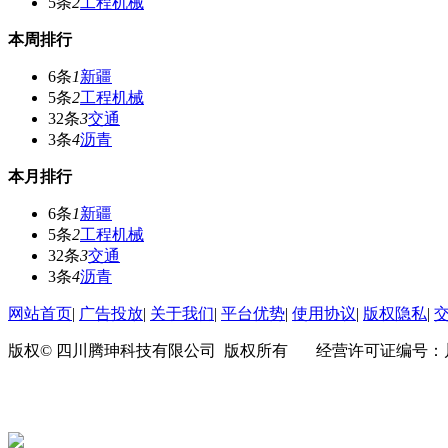
5条
2
工程机械
本周排行
6条
1
新疆
5条
2
工程机械
32条
3
交通
3条
4
沥青
本月排行
6条
1
新疆
5条
2
工程机械
32条
3
交通
3条
4
沥青
网站首页
|
广告投放
|
关于我们
|
平台优势
|
使用协议
|
版权隐私
|
版权© 四川腾珅科技有限公司 版权所有 经营许可证编号：川B2-202