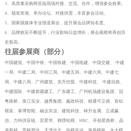
3、高质量采购商莅临现场对接、交流、合作，增强参会效果。
4、颁发奖项、举办论坛、对接供需，丰富参会活动。
5、国家级媒体专业报道展会，提升展会品牌知名度。
6、品牌效应不断提升，行业影响日益增长，展会规模将再创历
史新高。
往届参展商（部分）
中国建筑、中国中铁、中国铁建、中国电建、中国交建、
中建
一局、中建二局、中间三局、中建五局、中建六局、中建七
局、中建八局、广州建筑、东升控股、中建科技、
中建丝路、
中建国际、中建新疆建工、广东建工、广州机场建设集团、冠
粤路桥、珠江实业、越秀集团、鑫政科技、精通可立德、首铝
模架、泰博智能、融达实业、建瓴科技、铸升金属、立成赢
信、力特供应链、宏星华、翱璞铝模、
HRC、开创星路桥、晶
凌新材、雷格塑业、天津仝元、中根实业、海盾模板、永大模