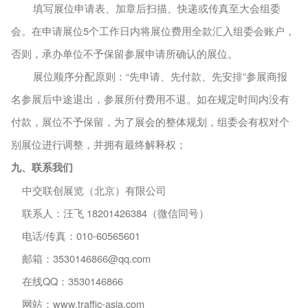
填写展位申请表、加章后扫描、快递或传真至大会组委
会。在申请展位
5个工作日内将展位费用全款汇入组委会账户，
否则，承办单位不予保留参展申请所确认的展位。
展位顺序分配原则：
“先申请、先付款、先安排”参展商报
名参展后中途退出，参展所付费用不退。如在规定时间内没有
付款，展位不予保留，为了展会的整体规划，组委会有权对个
别展位进行调整，并拥有最终解释权；
九、联系我们
中交联创展览（北京）有限公司
联系人：汪飞
18201426384（微信同号）
电话
/传真：010-60565601
邮箱：
3530146866@qq.com
在线
QQ：3530146866
网站：
www.traffic-asia.com