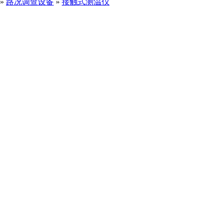
»
路况调查设备
»
接触式测温仪