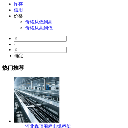
库存
信用
价格
价格从低到高
价格从高到低
-
确定
热门推荐
河北犇顶围栏电缆桥架