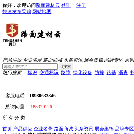
你好，欢迎访问
路面建材云
登陆
注册
快速发布采购
网站地图
产品供应
企业名录
路面商城
头条资讯
展会集锦
品牌专区
采购
热门搜索：
标识
交通标识
路障
绿化设备
防撞
路基
沥青
客服电话：
18980633346
总访问量：
188329126
所 有 分 类
首页
产品供应
企业名录
路面商城
头条资讯
展会集锦
品牌专区