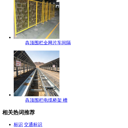
犇顶围栏全网片车间隔
犇顶围栏电缆桥架 槽
相关热词推荐
标识
交通标识