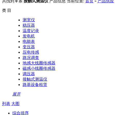
共找到
0
条
接触式测温仪
产品信息
当前位置:
首页
»
产品供应
类 目
测宽仪
稳压器
温度记录
发电机
电能表
变压器
压电传感
路况调查
地感大线圈传感器
磁感小线圈传感器
调压器
接触式测温仪
路基设备租赁
展开
列表
大图
综合排序