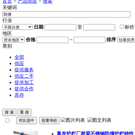
首页
>
产品供应
>
搜索
关键词
行业
日期
至
标
地区
价格
~
排序
类别
全部
供应
提供服务
供应二手
提供加工
提供合作
库存
胤发护栏厂桥梁不锈钢
防撞
护栏特性