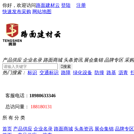
你好，欢迎访问
路面建材云
登陆
注册
快速发布采购
网站地图
产品供应
企业名录
路面商城
头条资讯
展会集锦
品牌专区
采购
热门搜索：
标识
交通标识
路障
绿化设备
防撞
路基
沥青
客服电话：
18980633346
总访问量：
188180131
所 有 分 类
首页
产品供应
企业名录
路面商城
头条资讯
展会集锦
品牌专区