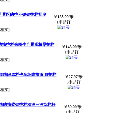
栏 景区防护不锈钢护栏批发
￥
135.00
/米
1米起订
已核实]
防撞
护栏来图生产景观桥梁护栏
￥
148.00
/米
1米起订
已核实]
道路隔离栏停车场
防撞
市 政护栏
￥
27.97
/米
5米起订
已核实]
路
防撞
梁钢护栏双波三波型栏杆
￥
59.00
/米
1米起订