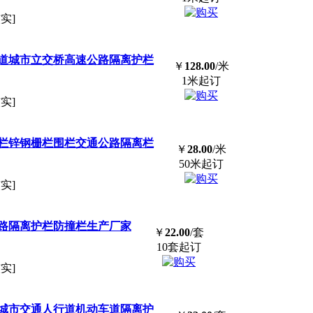
实]
道城市立交桥高速公路隔离护栏
￥
128.00
/米
1米起订
实]
栏锌钢栅栏围栏交通公路隔离栏
￥
28.00
/米
50米起订
实]
路隔离护栏
防撞
栏生产厂家
￥
22.00
/套
10套起订
实]
城市交通人行道机动车道隔离护