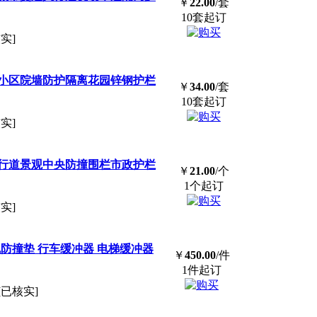
￥
22.00
/套
10套起订
实]
小区院墙防护隔离花园锌钢护栏
￥
34.00
/套
10套起订
实]
行道景观中央
防撞
围栏市政护栏
￥
21.00
/个
1个起订
实]
机
防撞
垫 行车缓冲器 电梯缓冲器
￥
450.00
/件
1件起订
[已核实]