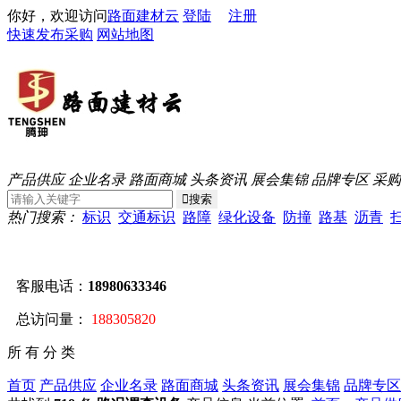
你好，欢迎访问
路面建材云
登陆
注册
快速发布采购
网站地图
产品供应
企业名录
路面商城
头条资讯
展会集锦
品牌专区
采购
热门搜索：
标识
交通标识
路障
绿化设备
防撞
路基
沥青
客服电话：
18980633346
总访问量：
188305820
所 有 分 类
首页
产品供应
企业名录
路面商城
头条资讯
展会集锦
品牌专区