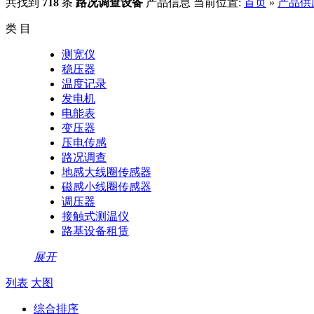
共找到
718
条
路况调查设备
产品信息
当前位置:
首页
»
产品供
类 目
测宽仪
稳压器
温度记录
发电机
电能表
变压器
压电传感
路况调查
地感大线圈传感器
磁感小线圈传感器
调压器
接触式测温仪
路基设备租赁
展开
列表
大图
综合排序