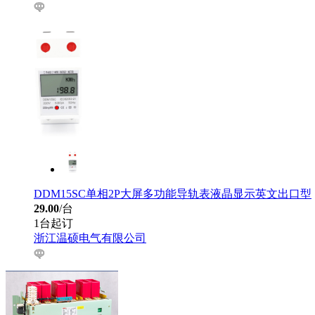
DDM15SC单相2P大屏多功能导轨表液晶显示英文出口型
29.00
/台
1台起订
浙江温硕电气有限公司