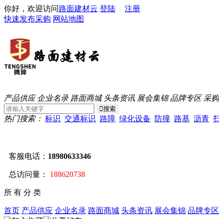
你好，欢迎访问
路面建材云
登陆
注册
快速发布采购
网站地图
产品供应
企业名录
路面商城
头条资讯
展会集锦
品牌专区
采购
热门搜索：
标识
交通标识
路障
绿化设备
防撞
路基
沥青
客服电话：
18980633346
总访问量：
188620738
所 有 分 类
首页
产品供应
企业名录
路面商城
头条资讯
展会集锦
品牌专区