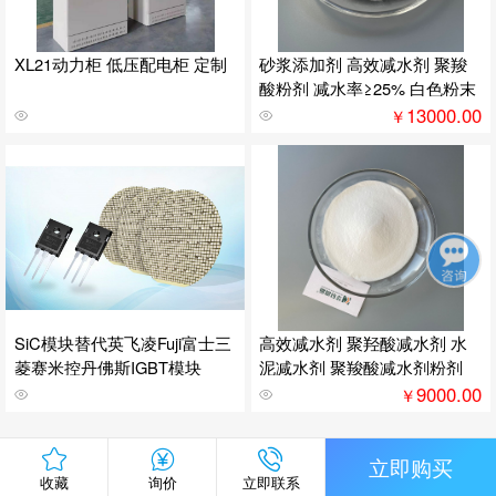
XL21动力柜 低压配电柜 定制
砂浆添加剂 高效减水剂 聚羧
酸粉剂 减水率≥25% 白色粉末
13000.00
￥
SiC模块替代英飞凌Fuji富士三
高效减水剂 聚羟酸减水剂 水
菱赛米控丹佛斯IGBT模块
泥减水剂 聚羧酸减水剂粉剂
9000.00
￥
立即购买
收藏
询价
立即联系