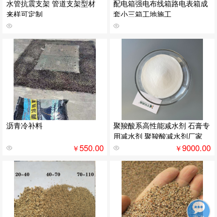
水管抗震支架 管道支架型材
配电箱强电布线箱路电表箱成
来样可定制
套小三箱工地施工
沥青冷补料
聚羧酸系高性能减水剂 石膏专
用减水剂 聚羧酸减水剂厂家
550.00
9000.00
￥
￥