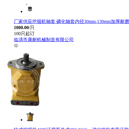
厂家供应挖掘机轴套 磷化轴套内径30mm-130mm加厚耐
1000.00
/只
100只起订
临清市康耐机械制造有限公司