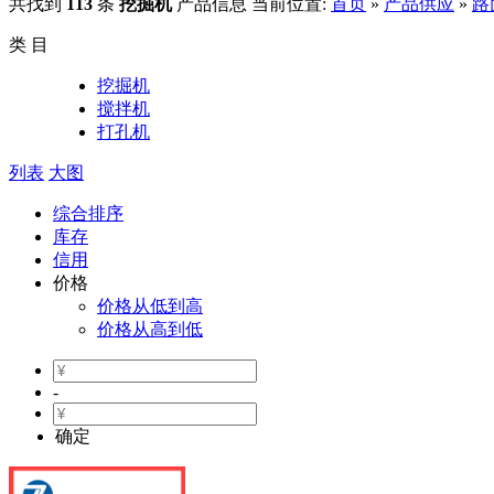
共找到
113
条
挖掘机
产品信息
当前位置:
首页
»
产品供应
»
路
类 目
挖掘机
搅拌机
打孔机
列表
大图
综合排序
库存
信用
价格
价格从低到高
价格从高到低
-
确定