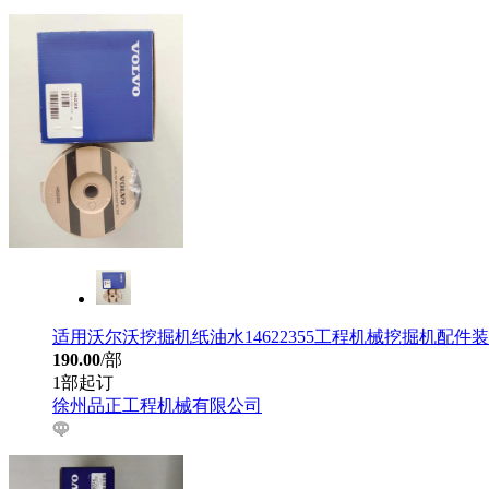
适用沃尔沃挖掘机纸油水14622355工程机械挖掘机配件
190.00
/部
1部起订
徐州品正工程机械有限公司