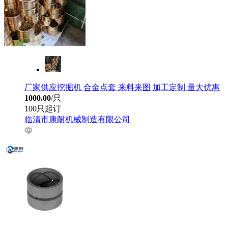
厂家供应挖掘机 合金点套 来料来图 加工定制 量大优惠
1000.00
/只
100只起订
临清市康耐机械制造有限公司