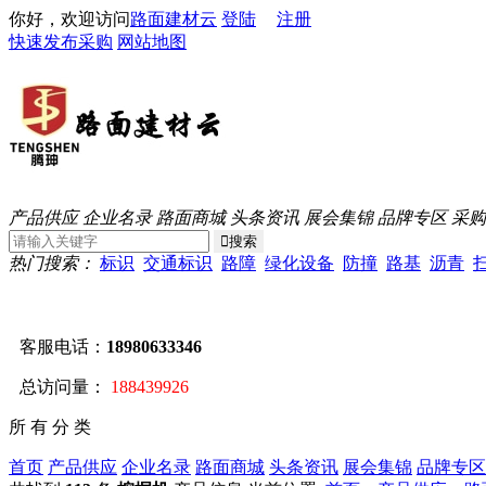
你好，欢迎访问
路面建材云
登陆
注册
快速发布采购
网站地图
产品供应
企业名录
路面商城
头条资讯
展会集锦
品牌专区
采购
热门搜索：
标识
交通标识
路障
绿化设备
防撞
路基
沥青
客服电话：
18980633346
总访问量：
188439926
所 有 分 类
首页
产品供应
企业名录
路面商城
头条资讯
展会集锦
品牌专区