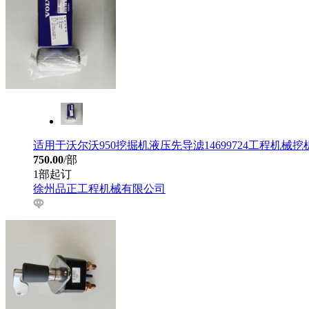
适用于沃尔沃950挖掘机液压先导滤14699724工程机械
750.00
/部
1部起订
徐州品正工程机械有限公司