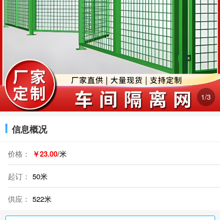
2
/3
信息概况
价格：
￥23.00
/米
起订：
50米
供应：
522米