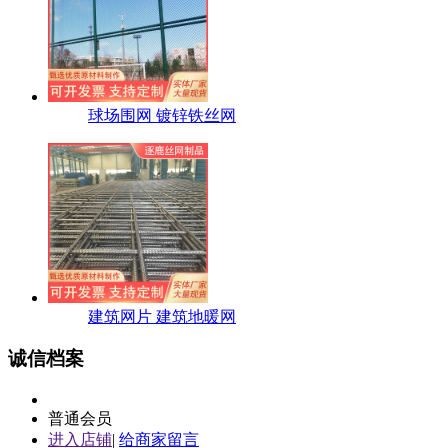
球场围网 镀锌铁丝网
建筑网片 建筑地暖网
诚信档案
普通会员
进入店铺
|
给商家留言