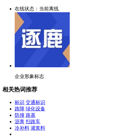
在线状态：
当前离线
企业形象标志
相关热词推荐
标识
交通标识
路障
绿化设备
防撞
路基
沥青
扫路车
冷补料
灌浆料