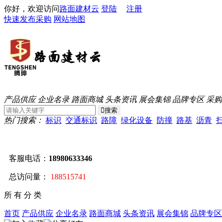
你好，欢迎访问
路面建材云
登陆
注册
快速发布采购
网站地图
产品供应
企业名录
路面商城
头条资讯
展会集锦
品牌专区
采购
热门搜索：
标识
交通标识
路障
绿化设备
防撞
路基
沥青
客服电话：
18980633346
总访问量：
188515741
所 有 分 类
首页
产品供应
企业名录
路面商城
头条资讯
展会集锦
品牌专区