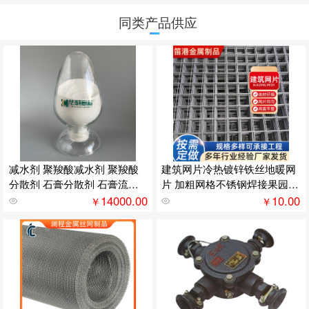
同类产品供应
减水剂 聚羧酸减水剂 聚羧酸
建筑网片冷热镀锌铁丝地暖网
分散剂 石膏分散剂 石膏流平
片 加粗网格不锈钢焊接果园围
剂
栏厂家
14000.00
10.00
￥
￥