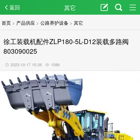
其它
返回
首页
>
产品供应
>
公路养护设备
>
其它
徐工装载机配件ZLP180-5L-D12装载多路阀
803090025
2023-10-17 15:36
1586