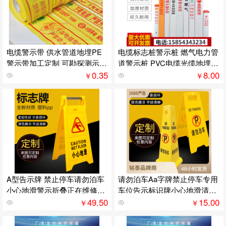
电缆警示带 供水管道地埋PE
电缆标志桩警示桩 燃气电力管
警示带加工定制 可勘探测示警
道警示桩 PVC电缆光缆地埋警
示带
示桩
0.35
8.00
￥
￥
A型告示牌 禁止停车请勿泊车
请勿泊车Aa字牌禁止停车专用
小心地滑警示折叠正在维修施
车位告示标识牌小心地滑清洁
工提示牌
卫生提示
49.50
15.00
￥
￥