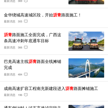
最新消息
369
金华绕城高速城区段，开始
沥青
路面施工！
最新消息
305
沥青
路面施工全面完成，广西这
条高速冲刺年底通车目标
最新消息
366
巴羌高速主线
沥青
路面全线摊铺
完成
最新消息
484
成南高速扩容工程南充新建段进入
沥青
路面摊铺施工
最新消息
196
通车倒计时！泸石高速泸定段主