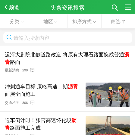
头条资讯搜索
频道
分类
地区
排序方式
筛选
运河大剧院北侧道路改造 将原有大理石路面换成普通
沥
青
路面
最新消息
299
冲刺通车目标 康略高速二期
沥青
面层全面施工
交通相关
306
通车倒计时！张官高速怀化段
沥
青
路面施工完成