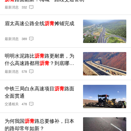
最新消息
332
眉太高速公路全线
沥青
摊铺完成
最新消息
389
明明水泥路比
沥青
路更耐磨，为
什么高速路都用
沥青
？到底哪个
更好
最新消息
578
中铁三局白永高速项目
沥青
路面
全面贯通
交通相关
478
为何我国
沥青
路总要修补，日本
的路却常年如新？