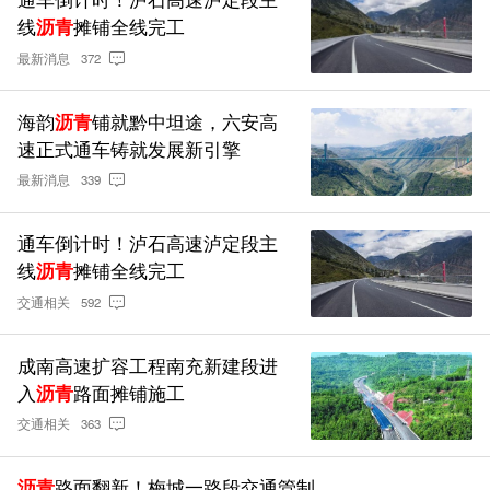
线
沥青
摊铺全线完工
最新消息
372
海韵
沥青
铺就黔中坦途，六安高
速正式通车铸就发展新引擎
最新消息
339
通车倒计时！泸石高速泸定段主
线
沥青
摊铺全线完工
交通相关
592
成南高速扩容工程南充新建段进
入
沥青
路面摊铺施工
交通相关
363
沥青
路面翻新！梅城一路段交通管制