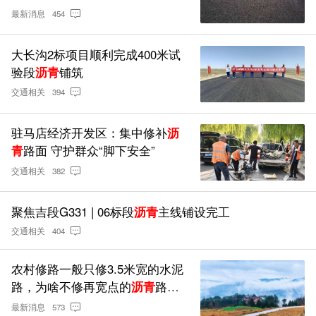
最新消息
454
大长沟2标项目顺利完成400米试
验段
沥青
铺筑
交通相关
394
驻马店经济开发区：集中修补
沥
青
路面 守护群众“脚下安全”
交通相关
382
聚焦吉段G331 | 06标段
沥青
主线铺设完工
交通相关
404
农村修路一般只修3.5米宽的水泥
路，为啥不修再宽点的
沥青
路
呢？
最新消息
573