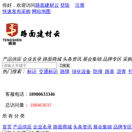
你好，欢迎访问
路面建材云
登陆
注册
快速发布采购
网站地图
产品供应
企业名录
路面商城
头条资讯
展会集锦
品牌专区
采购
热门搜索：
标识
交通标识
路障
绿化设备
防撞
路基
沥青
客服电话：
18980633346
总访问量：
188463035
所 有 分 类
首页
产品供应
企业名录
路面商城
头条资讯
展会集锦
品牌专区