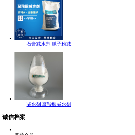
石膏减水剂 腻子粉减
减水剂 聚羧酸减水剂
诚信档案