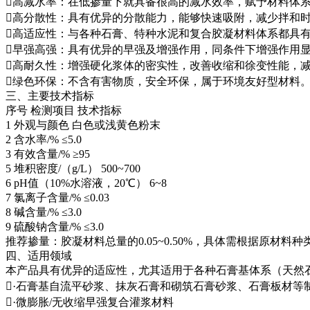
高减水率：在低掺量下就具备很高的减水效率，赋予材料体系
高分散性：具有优异的分散能力，能够快速吸附，减少拌和
高适应性：与各种石膏、特种水泥和复合胶凝材料体系都具
早强高强：具有优异的早强及增强作用，同条件下增强作用
高耐久性：增强硬化浆体的密实性，改善收缩和徐变性能，减
绿色环保：不含有害物质，安全环保，属于环境友好型材料
三、主要技术指标
序号
检测项目
技术指标
1
外观与颜色
白色或浅黄色粉末
2
含水率/%
≤5.0
3
有效含量/%
≥95
5
堆积密度/（g/L）
500~700
6
pH值（10%水溶液，20℃）
6~8
7
氯离子含量/%
≤0.03
8
碱含量/%
≤3.0
9
硫酸钠含量/%
≤3.0
推荐掺量：胶凝材料总量的0.05~0.50%，具体需根据原材
四、适用领域
本产品具有优异的适应性，尤其适用于各种石膏基体系（天然
·石膏基自流平砂浆、抹灰石膏和砌筑石膏砂浆、石膏板材等
·微膨胀/无收缩早强复合灌浆材料