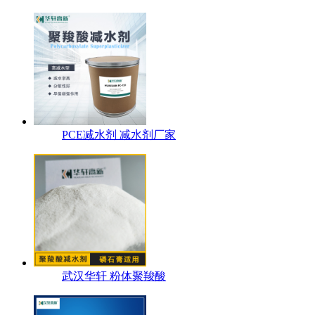
PCE减水剂 减水剂厂家
武汉华轩 粉体聚羧酸