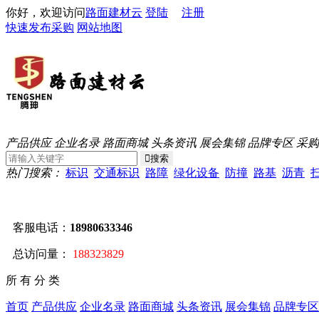
你好，欢迎访问
路面建材云
登陆
注册
快速发布采购
网站地图
产品供应
企业名录
路面商城
头条资讯
展会集锦
品牌专区
采购
热门搜索：
标识
交通标识
路障
绿化设备
防撞
路基
沥青
客服电话：
18980633346
总访问量：
188323829
所 有 分 类
首页
产品供应
企业名录
路面商城
头条资讯
展会集锦
品牌专区