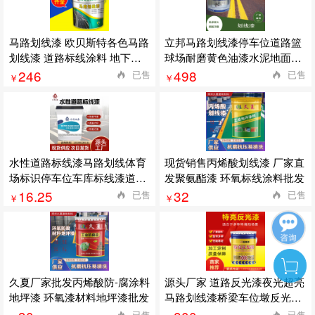
马路划线漆 欧贝斯特各色马路
立邦马路划线漆停车位道路篮
划线漆 道路标线涂料 地下车
球场耐磨黄色油漆水泥地面公
库停
路画线漆
246
498
已售
已售
￥
￥
水性道路标线漆马路划线体育
现货销售丙烯酸划线漆 厂家直
场标识停车位车库标线漆道路
发聚氨酯漆 环氧标线涂料批发
画线漆
16.25
32
已售
已售
￥
￥
久夏厂家批发丙烯酸防-腐涂料
源头厂家 道路反光漆夜光超亮
地坪漆 环氧漆材料地坪漆批发
马路划线漆桥梁车位墩反光油
漆
已售
已售