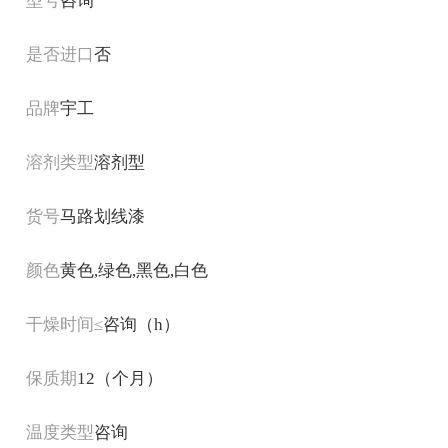
型号
咨询
是否进口
否
品牌
宇工
溶剂类型
溶剂型
货号
马路划线漆
颜色
黄色,绿色,黑色,白色
干燥时间≤
咨询（h）
保质期
12（个月）
温度类型
咨询