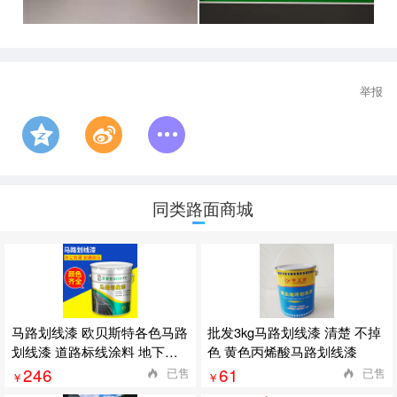
举报
同类路面商城
马路划线漆 欧贝斯特各色马路
批发3kg马路划线漆 清楚 不掉
划线漆 道路标线涂料 地下车
色 黄色丙烯酸马路划线漆
库停
246
61
已售
已售
￥
￥