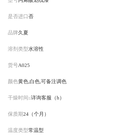
型号
丙烯酸划线漆
是否进口
否
品牌
久夏
溶剂类型
水溶性
货号
A025
颜色
黄色,白色,可备注调色
干燥时间≤
详询客服（h）
保质期
24（个月）
温度类型
常温型