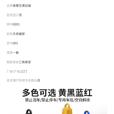
品牌
俊耀交通设施
是否进口
否
牌号
0001
材质
天然橡胶
货号
001
厚度
一般
截面形状
三角锥形
厂家(产地)
三门
是否属于跨境专供商品
否