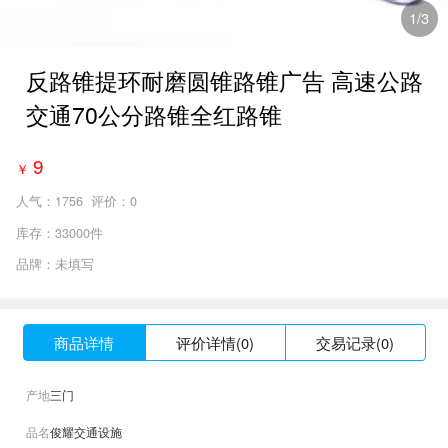
1
/3
反路锥提环耐磨圆锥路锥广告 高速公路
交通70公分路锥全红路锥
9
￥
人气：
1756
评价：0
库存：33000件
品牌：未填写
商品详情
评价详情(0)
交易记录(0)
产地
三门
品名
俊耀交通设施