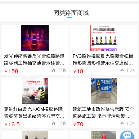
同类路面商城
发光伸缩路锥反光雪糕筒路障
PVC路锥橡胶反光路障雪糕桶
路标施工锥桶交通警示柱警示
锥形筒圆形椎警示柱交通设施
发光路锥
禁止停车
150
18
已售
已售
￥
￥
定制红白反光70CM橡胶路障
建筑工地市政维修告示牌 安全
雪糕筒黄黑条纹禁停方型交通
道路施工架 指示牌活动架 批
警示路锥
发定制
16.5
70
已售
已售
￥
￥