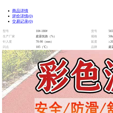
商品详情
评价详情(0)
交易记录(0)
型号
10#-180#
货号
565
生产厂家
庭霖筑路（%）
规格
50
针入度
70-90（mm）
延度
≥2
闪点
185（℃）
品牌
庭