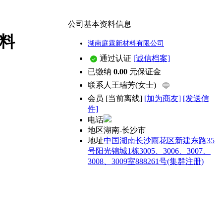
公司基本资料信息
料
湖南庭霖新材料有限公司
通过认证
[诚信档案]
已缴纳
0.00
元保证金
联系人
王瑞芳(女士)
会员
[
当前离线
]
[加为商友]
[发送信
件]
电话
地区
湖南-长沙市
地址
中国湖南长沙雨花区新建东路35
号阳光锦城1栋3005、3006、3007、
3008、3009室888261号(集群注册)