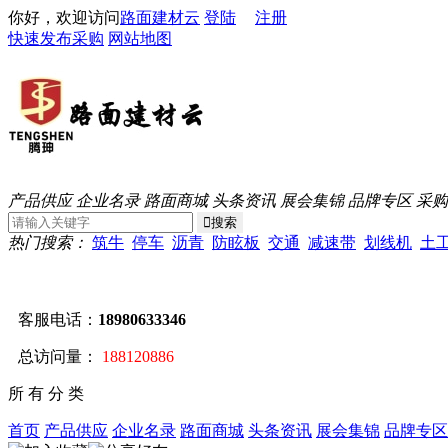
你好，欢迎访问
路面建材云
登陆
注册
快速发布采购
网站地图
产品供应
企业名录
路面商城
头条资讯
展会集锦
品牌专区
采购
热门搜索：
筑牛
停车
沥青
防眩板
交通
减速带
划线机
土
客服电话：
18980633346
总访问量：
188120886
所 有 分 类
首页
产品供应
企业名录
路面商城
头条资讯
展会集锦
品牌专区