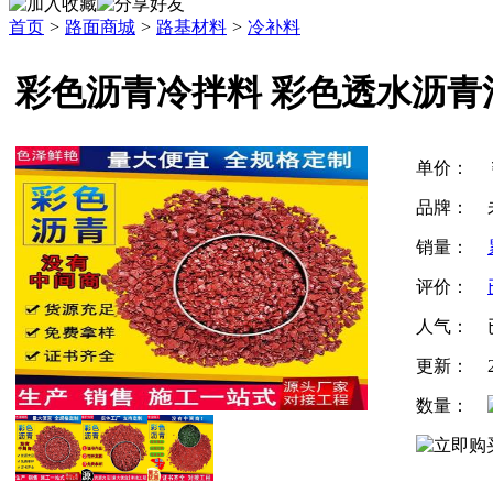
首页
>
路面商城
>
路基材料
>
冷补料
彩色沥青冷拌料 彩色透水沥青
单价：
品牌：
销量：
评价：
人气：
更新：
数量：