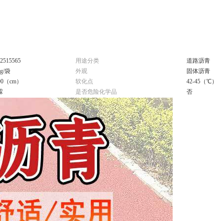
2515565
用途分类
道路沥青
kg/袋
外观
固体沥青
00（cm）
软化点
42-45（℃）
霖
是否危险化学品
否