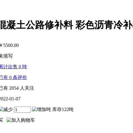
混凝土公路修补料 彩色沥青冷补
￥
5500.00
未填写
累计出售
0
吨
已有
0
条评价
已有
2054
人关注
2022-01-07
吨 库存122吨