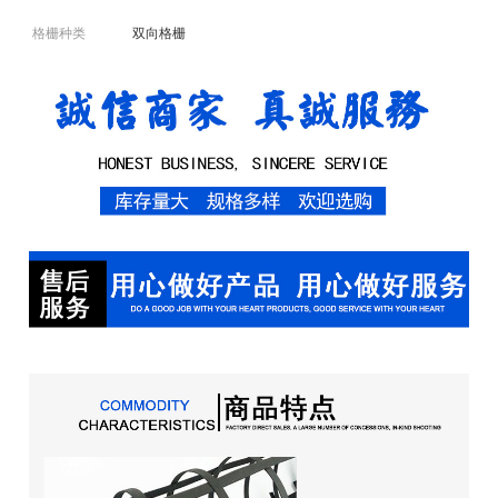
格栅种类
双向格栅