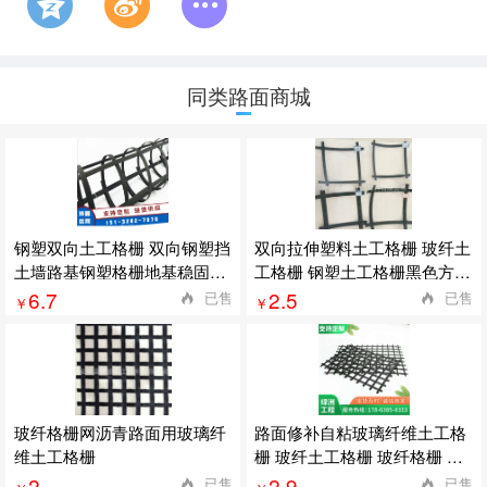
同类路面商城
钢塑双向土工格栅 双向钢塑挡
双向拉伸塑料土工格栅 玻纤土
土墙路基钢塑格栅地基稳固加
工格栅 钢塑土工格栅黑色方孔
筋格栅
塑料网
6.7
2.5
已售
已售
￥
￥
玻纤格栅网沥青路面用玻璃纤
路面修补自粘玻璃纤维土工格
维土工格栅
栅 玻纤土工格栅 玻纤格栅 厂
家发货
2
2.9
已售
已售