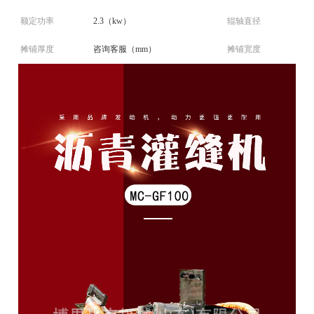
额定功率
2.3（kw）
辊轴直径
摊铺厚度
咨询客服（mm）
摊铺宽度