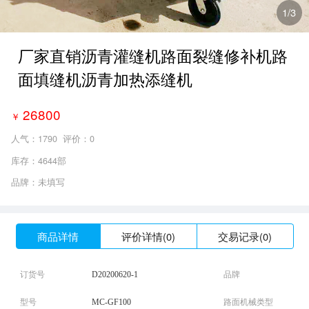
1
/3
厂家直销沥青灌缝机路面裂缝修补机路
面填缝机沥青加热添缝机
26800
￥
人气：
1790
评价：0
库存：4644部
品牌：未填写
商品详情
评价详情(0)
交易记录(0)
订货号
D20200620-1
品牌
型号
MC-GF100
路面机械类型