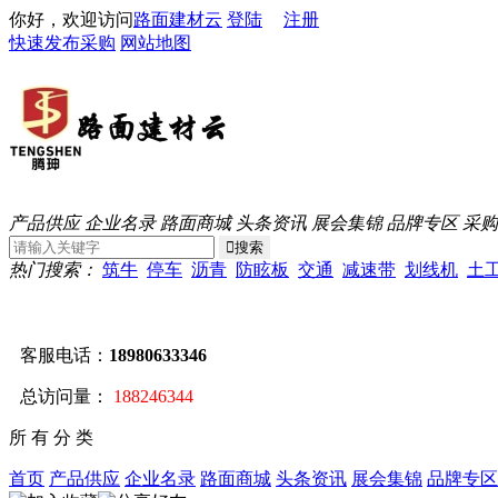
你好，欢迎访问
路面建材云
登陆
注册
快速发布采购
网站地图
产品供应
企业名录
路面商城
头条资讯
展会集锦
品牌专区
采购
热门搜索：
筑牛
停车
沥青
防眩板
交通
减速带
划线机
土
客服电话：
18980633346
总访问量：
188246344
所 有 分 类
首页
产品供应
企业名录
路面商城
头条资讯
展会集锦
品牌专区