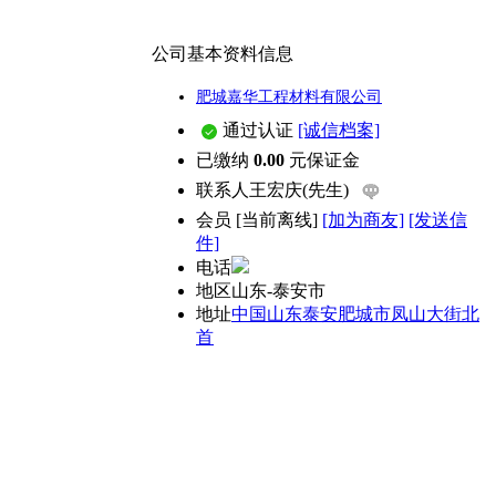
公司基本资料信息
肥城嘉华工程材料有限公司
通过认证
[诚信档案]
已缴纳
0.00
元保证金
联系人
王宏庆(先生)
会员
[
当前离线
]
[加为商友]
[发送信
件]
电话
地区
山东-泰安市
地址
中国山东泰安肥城市凤山大街北
首