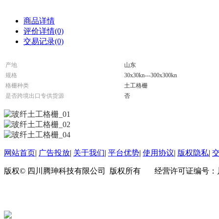
商品详情
评价详情(0)
交易记录(0)
产地
山东
规格
30
x30kn---300
x300kn
格栅种类
土工格栅
是否跨境出口专供货源
否
网站首页
|
广告投放
|
关于我们
|
平台优势
|
使用协议
|
版权隐私
|
版权© 四川腾珅科技有限公司 版权所有 经营许可证编号：川B2-202