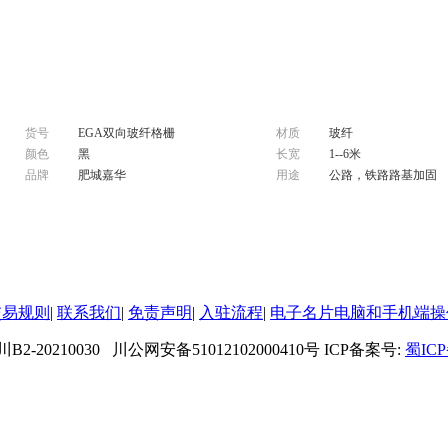
货号
EGA双向玻纤格栅
材质
玻纤
颜色
黑
长宽
1--6米
品牌
肥城嘉华
用途
公路，铁路路基加固
交易规则
|
联系我们
|
免责声明
|
入驻流程
|
电子名片电脑和手机端操
10030 川公网安备51012102000410号
ICP备案号:
蜀ICP