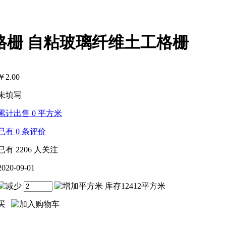
格栅 自粘玻璃纤维土工格栅
￥
2.00
未填写
累计出售
0
平方米
已有
0
条评价
已有
2206
人关注
2020-09-01
平方米 库存12412平方米