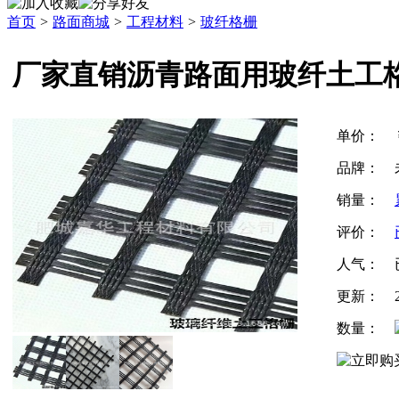
首页
>
路面商城
>
工程材料
>
玻纤格栅
厂家直销沥青路面用玻纤土工
单价：
品牌：
销量：
评价：
人气：
更新：
数量：